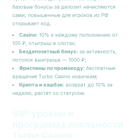
базовые бонусы за депозит начисляются
сами, повышенные для игроков из РФ
открывает код.
Casino:
10% к каждому пополнению от
100 ₽, отыгрыш в слотах;
Бездепозитный бонус:
за активность,
потолок выигрыша — 1000 ₽;
Фриспины по промокоду:
бесплатные
вращения Turbo Casino новичкам;
Крипта и кэшбэк:
возврат до 10% за
неделю, растёт со статусом.
VIP-уровни и
программа лояльности
Turbo Casino