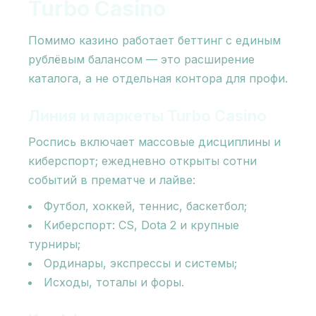
Turbo Casino
Помимо казино работает беттинг с единым
рублёвым балансом — это расширение
каталога, а не отдельная контора для профи.
Линия и маркеты Turbo Casino
Роспись включает массовые дисциплины и
киберспорт; ежедневно открыты сотни
событий в прематче и лайве:
Футбол, хоккей, теннис, баскетбол;
Киберспорт: CS, Dota 2 и крупные
турниры;
Ординары, экспрессы и системы;
Исходы, тоталы и форы.