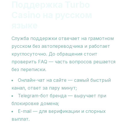
Поддержка Turbo
Casino на русском
языке
Служба поддержки отвечает на грамотном
русском без автопереводчика и работает
круглосуточно. До обращения стоит
проверить FAQ — часть вопросов решается
без переписки.
Онлайн-чат на сайте — самый быстрый
канал, ответ за пару минут;
Telegram-бот бренда — выручает при
блокировке домена;
E-mail — для верификации и спорных
выплат.