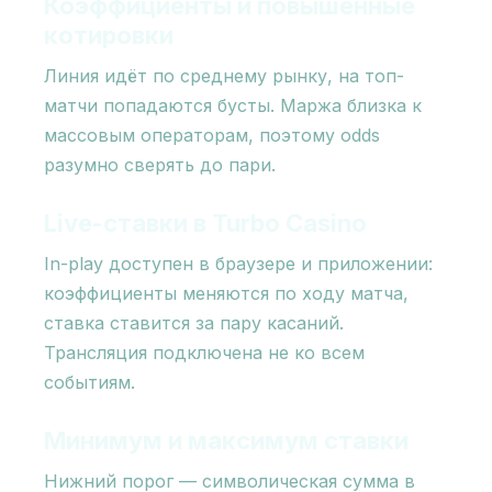
Коэффициенты и повышенные
котировки
Линия идёт по среднему рынку, на топ-
матчи попадаются бусты. Маржа близка к
массовым операторам, поэтому odds
разумно сверять до пари.
Live-ставки в Turbo Casino
In-play доступен в браузере и приложении:
коэффициенты меняются по ходу матча,
ставка ставится за пару касаний.
Трансляция подключена не ко всем
событиям.
Минимум и максимум ставки
Нижний порог — символическая сумма в