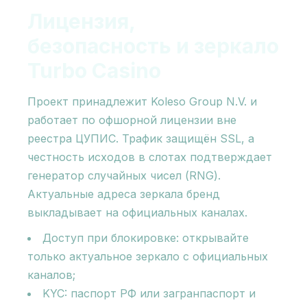
Лицензия,
безопасность и зеркало
Turbo Casino
Проект принадлежит Koleso Group N.V. и
работает по офшорной лицензии вне
реестра ЦУПИС. Трафик защищён SSL, а
честность исходов в слотах подтверждает
генератор случайных чисел (RNG).
Актуальные адреса зеркала бренд
выкладывает на официальных каналах.
Доступ при блокировке: открывайте
только актуальное зеркало с официальных
каналов;
KYC: паспорт РФ или загранпаспорт и