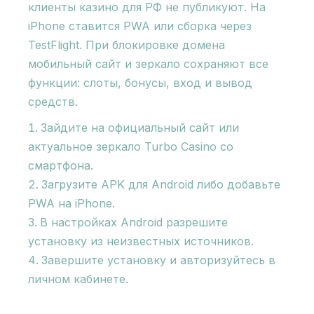
клиенты казино для РФ не публикуют. На
iPhone ставится PWA или сборка через
TestFlight. При блокировке домена
мобильный сайт и зеркало сохраняют все
функции: слоты, бонусы, вход и вывод
средств.
Зайдите на официальный сайт или
актуальное зеркало Turbo Casino со
смартфона.
Загрузите APK для Android либо добавьте
PWA на iPhone.
В настройках Android разрешите
установку из неизвестных источников.
Завершите установку и авторизуйтесь в
личном кабинете.