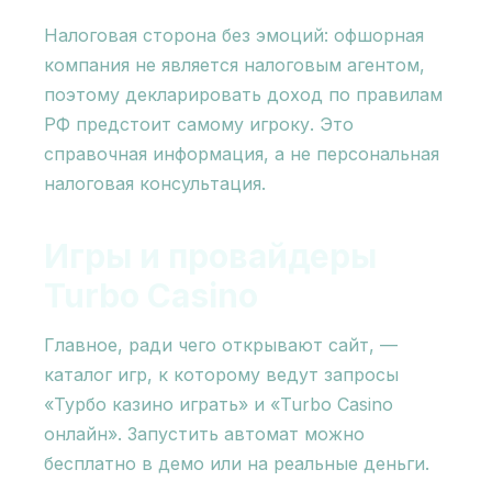
Налоговая сторона без эмоций: офшорная
компания не является налоговым агентом,
поэтому декларировать доход по правилам
РФ предстоит самому игроку. Это
справочная информация, а не персональная
налоговая консультация.
Игры и провайдеры
Turbo Casino
Главное, ради чего открывают сайт, —
каталог игр, к которому ведут запросы
«Турбо казино играть» и «Turbo Casino
онлайн». Запустить автомат можно
бесплатно в демо или на реальные деньги.