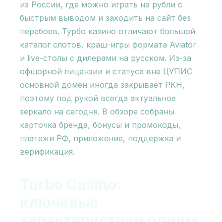
из России, где можно играть на рубли с
быстрым выводом и заходить на сайт без
перебоев. Турбо казино отличают большой
каталог слотов, краш-игры формата Aviator
и live-столы с дилерами на русском. Из-за
офшорной лицензии и статуса вне ЦУПИС
основной домен иногда закрывает РКН,
поэтому под рукой всегда актуальное
зеркало на сегодня. В обзоре собраны
карточка бренда, бонусы и промокоды,
платежи РФ, приложение, поддержка и
верификация.
Turbo Casino:
ключевые
характеристики одним